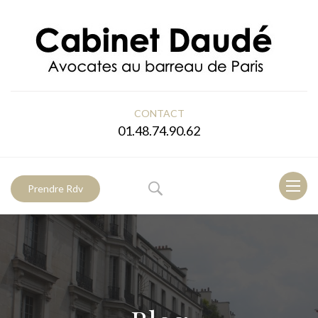
CONTACT
01.48.74.90.62
Toggl
Prendre Rdv
naviga