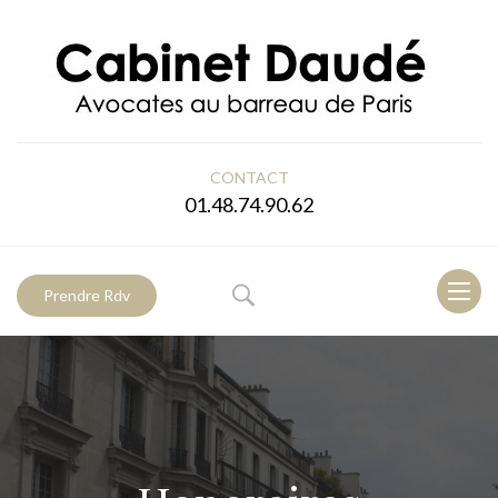
CONTACT
01.48.74.90.62
Toggl
Prendre Rdv
naviga