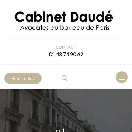
CONTACT
01.48.74.90.62
Toggl
Prendre Rdv
naviga