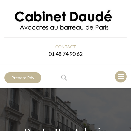
CONTACT
01.48.74.90.62
Toggl
Prendre Rdv
naviga