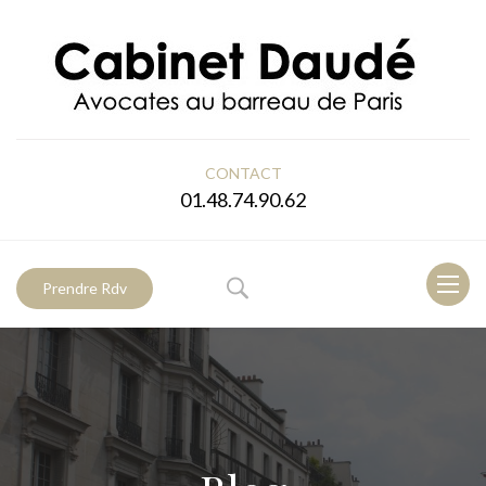
CONTACT
01.48.74.90.62
Toggl
Prendre Rdv
naviga