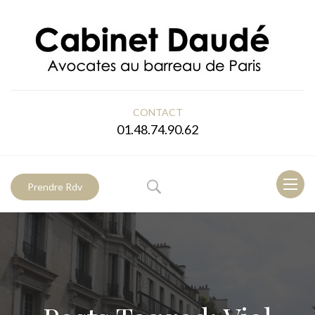
CONTACT
01.48.74.90.62
Toggl
Prendre Rdv
naviga