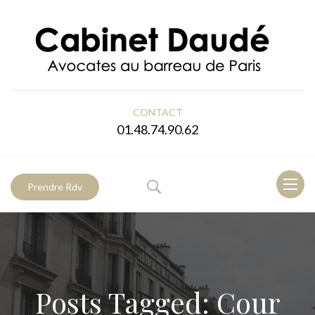
CONTACT
01.48.74.90.62
Toggl
Prendre Rdv
naviga
Posts Tagged: Cour