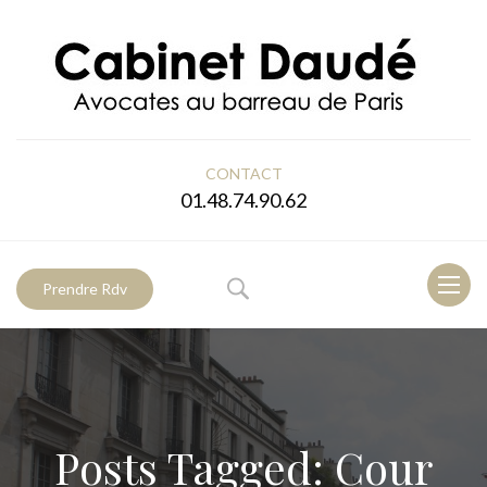
CONTACT
01.48.74.90.62
Toggl
Prendre Rdv
naviga
Posts Tagged: Cour