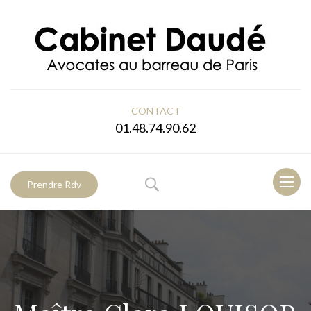
CONTACT
01.48.74.90.62
Toggl
Prendre Rdv
naviga