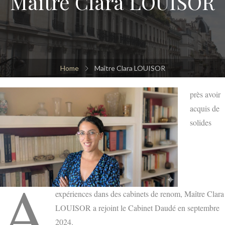
Maître Clara LOUISOR
Home
Maître Clara LOUISOR
près avoir
acquis de
solides
A
expériences dans des cabinets de renom, Maître Clara
LOUISOR a rejoint le Cabinet Daudé en septembre
2024.